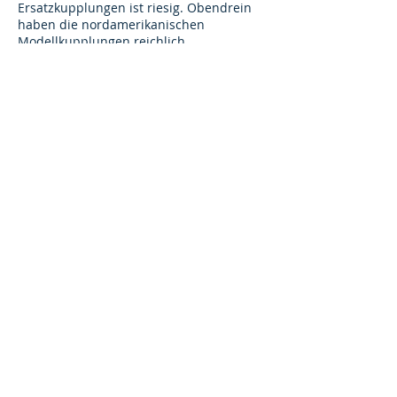
Ersatzkupplungen ist riesig. Obendrein
haben die nordamerikanischen
Modellkupplungen reichlich
abenteuerliche Feder/Schnapp/wird-
schon-halten-Konstruktionen, die einen
ab und zu in die Verzweiflung treiben, -
anyway.
Ich werde vorläufig meine Züge nach
Kupplungen zusammenstellen, es wird
Kadee-Züge geben und NMRA-Züge
geben, - nach und nach werde ich erst
die Kupplungen tauschen.
Bei den neuen Güterwagen ist die
Kupplung einfach zu tauschen, aber
sowieso schon meist in Kadee
ausgeführt.