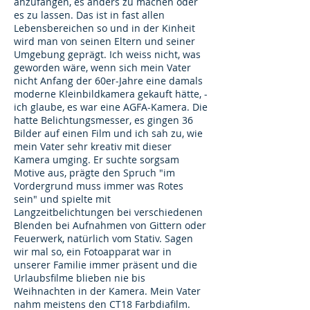
anzufangen, es anders zu machen oder
es zu lassen. Das ist in fast allen
Lebensbereichen so und in der Kinheit
wird man von seinen Eltern und seiner
Umgebung geprägt. Ich weiss nicht, was
geworden wäre, wenn sich mein Vater
nicht Anfang der 60er-Jahre eine damals
moderne Kleinbildkamera gekauft hätte, -
ich glaube, es war eine AGFA-Kamera. Die
hatte Belichtungsmesser, es gingen 36
Bilder auf einen Film und ich sah zu, wie
mein Vater sehr kreativ mit dieser
Kamera umging. Er suchte sorgsam
Motive aus, prägte den Spruch "im
Vordergrund muss immer was Rotes
sein" und spielte mit
Langzeitbelichtungen bei verschiedenen
Blenden bei Aufnahmen von Gittern oder
Feuerwerk, natürlich vom Stativ. Sagen
wir mal so, ein Fotoapparat war in
unserer Familie immer präsent und die
Urlaubsfilme blieben nie bis
Weihnachten in der Kamera. Mein Vater
nahm meistens den CT18 Farbdiafilm.