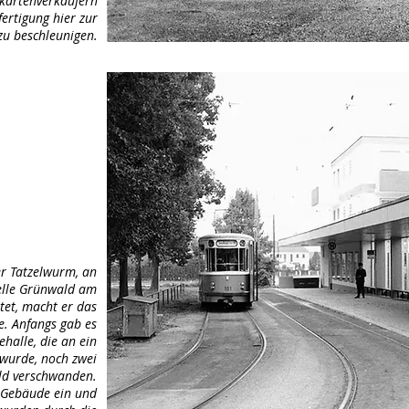
rkartenverkäufern
ertigung hier zur
zu beschleunigen.
er Tatzelwurm, an
elle Grünwald am
tet, macht er das
e. Anfangs gab es
halle, die an ein
wurde, noch zwei
ld verschwanden.
e Gebäude ein und