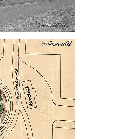
© Archiv FMTM eV.