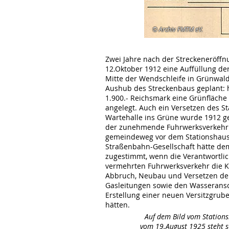
© Archiv FMTM eV.
Zwei Jahre nach der Streckeneröff
12.Oktober 1912 eine Auffüllung de
Mitte der Wendschleife in Grünwal
Aushub des Streckenbaus geplant: 
1.900.- Reichsmark eine Grünfläch
angelegt. Auch ein Versetzen des S
Wartehalle ins Grüne wurde 1912 ge
der zunehmende Fuhrwerksverkehr
gemeindeweg vor dem Stationshaus
Straßenbahn-Gesellschaft hätte de
zugestimmt, wenn die Verantwortli
vermehrten Fuhrwerksverkehr die K
Abbruch, Neubau und Versetzen de
Gasleitungen sowie den Wasserans
Erstellung einer neuen Versitzgr
hätten.
Auf dem Bild vom Station
vom 19.August 1925 steht 