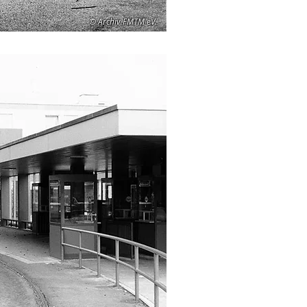
© Archiv FMTM eV.