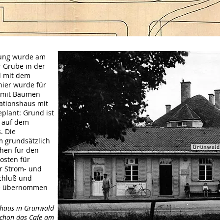
nung wurde am
r Grube in der
d mit dem
hier wurde für
e mit Bäumen
tationshaus mit
plant: Grund ist
 auf dem
. Die
m grundsätzlich
chen für den
osten für
r Strom- und
chluß und
ube übernommen
shaus in Grünwald
schon das Cafe am