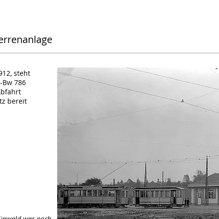
errenanlage
912, steht
c-Bw 786
Abfahrt
tz bereit
rünwald war noch