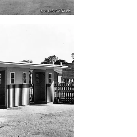
© Archiv FMTM eV.