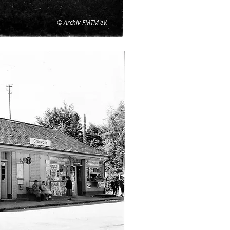
© Archiv FMTM eV.