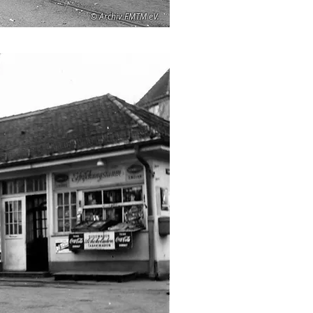
© Archiv FMTM eV.