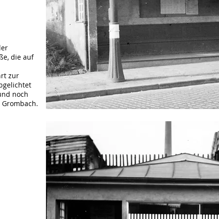
der
e, die auf
rt zur
bgelichtet
rund noch
r Grombach.