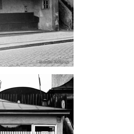
© Archiv FMTM e.V.