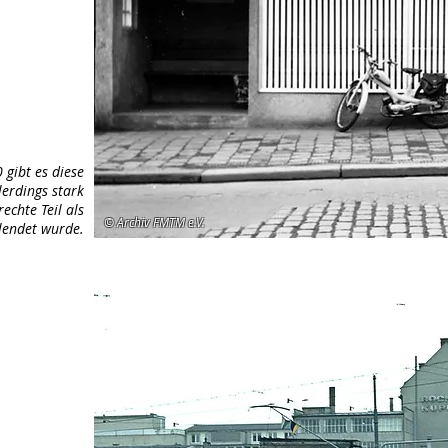
gibt es diese
lerdings stark
echte Teil als
© Archiv FMTM e.V.
lendet wurde.